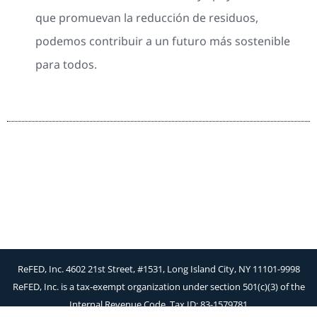
que promuevan la reducción de residuos,
podemos contribuir a un futuro más sostenible
para todos.
ReFED, Inc. 4602 21st Street, #1531, Long Island City, NY 11101-9998
ReFED, Inc. is a tax-exempt organization under section 501(c)(3) of the
Internal Revenue Code. Tax ID: 83-1579781