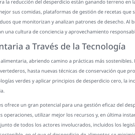
 la reducción del desperdicio están ganando terreno en la 
mejor sus comidas, plataformas de gestión de recetas que su
duos que monitorizan y analizan patrones de desecho. Al br
n una cultura de conciencia y aprovechamiento responsable
taria a Través de la Tecnología
 alimentaria, abriendo camino a prácticas más sostenibles
s vertederos, hasta nuevas técnicas de conservación que prol
logías verdes y aplicar principios de desperdicio cero, la i
a.
es ofrece un gran potencial para una gestión eficaz del des
operaciones, utilizar mejor los recursos y, en última instan
to de todos los actores involucrados, incluidos los legisla
stenible, en el que el desperdicio de alimentos se minimic