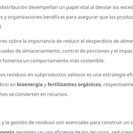
istribución desempeñan un papel vital al desviar los exced
 y organizaciones benéficas para asegurar que los produc
.
es sobre la importancia de reducir el desperdicio de ali
uadas de almacenamiento, control de porciones y el impact
e fomenta un comportamiento más sostenible.
los residuos en subproductos valiosos es una estrategia ef
icio en
bioenergía
y
fertilizantes orgánicos
, respectivame
hos se convierten en recursos.
 y la gestión de residuos son esenciales para construir un s
oponía
permiten un uso eficiente de los recursos, reducien